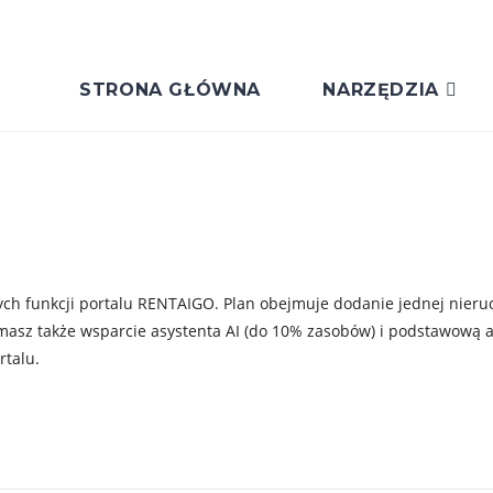
STRONA GŁÓWNA
NARZĘDZIA
ych funkcji portalu RENTAIGO. Plan obejmuje dodanie jednej nier
z także wsparcie asystenta AI (do 10% zasobów) i podstawową anal
rtalu.